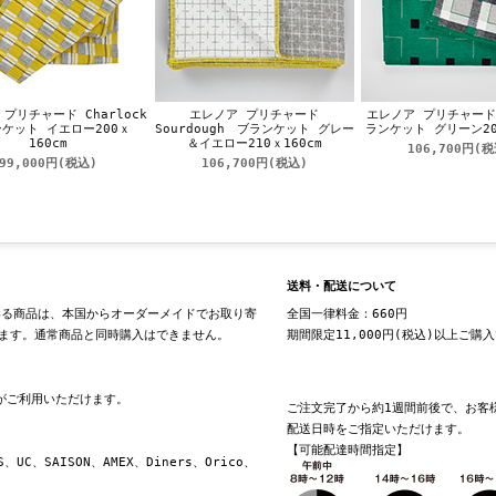
プリチャード Charlock
エレノア プリチャード
エレノア プリチャード 
ケット イエロー200ｘ
Sourdough ブランケット グレー
ランケット グリーン200
160cm
＆イエロー210ｘ160cm
106,700円
(税
99,000円
(税込)
106,700円
(税込)
送料・配送について
る商品は、本国からオーダーメイドでお取り寄
全国一律料金：660円
ます。通常商品と同時購入はできません。
期間限定11,000円(税込)以上ご購
換がご利用いただけます。
ご注文完了から約1週間前後で、お客
配送日時をご指定いただけます。
【可能配達時間指定】
S、UC、SAISON、AMEX、Diners、Orico、