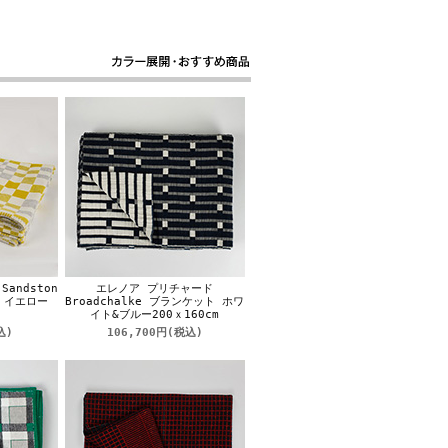
andston
エレノア プリチャード
ト イエロー
Broadchalke ブランケット ホワ
イト&ブルー200ｘ160cm
込)
106,700円
(税込)