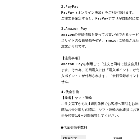
2.PayPay
PayPay（オンライン決済）をご利用頂けます。
ご注文を確定すると、PayPayアプリが自動的に
3.Amazon Pay
amazonの登録情報を使ってお買い物できるサー
当サイトの会員登録を省き、amazonに登録さ
注文が可能です。
【注意事項】
Amazon Payを利用して「注文と同時に新規
ます。その為、初回購入には「購入ポイント」が付
入ポイント」が付与されます。「会員登録ポイン
せん。
4.代金引換
【業者】ヤマト運輸
ご注文完了から約1週間前後でお客様へ商品をお届
商品お受け取りの際に、ヤマト運輸の配達員にお
※受領書は6ヶ月間保管してください。
■代金引換手数料
1万円以下
330円