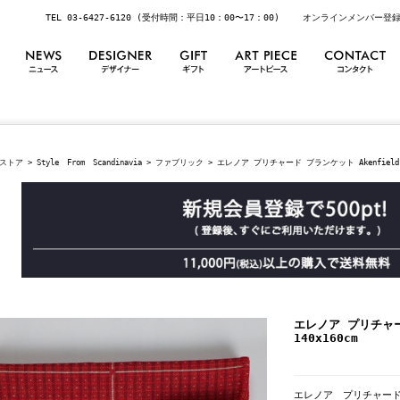
TEL 03-6427-6120 (受付時間：平日10：00〜17：00)
オンラインメンバー登
ストア
>
Style From Scandinavia
>
ファブリック
> エレノア プリチャード ブランケット Akenfield レ
エレノア プリチャー
140x160cm
エレノア プリチャー