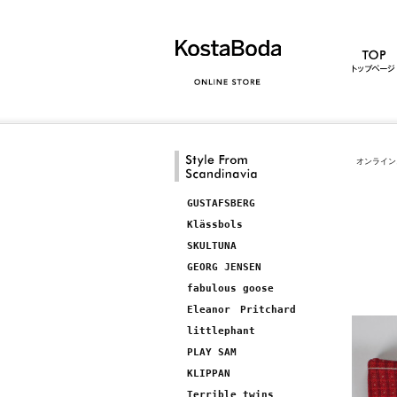
オンライン
GUSTAFSBERG
Klässbols
SKULTUNA
GEORG JENSEN
fabulous goose
Eleanor Pritchard
littlephant
PLAY SAM
KLIPPAN
Terrible twins