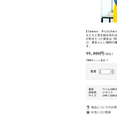
Eleanor Pritc
もともと色を組み合わ
が好きだった彼女は 
け、彼女らしい独特の
す。
99,000円
(税込)
[900ポイント進呈 ]
数量
素材
ウール100
原産国
イギリス
サイズ
140ｘ160c