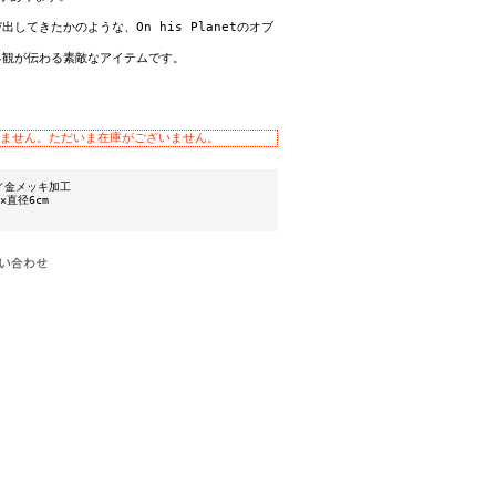
してきたかのような、On his Planetのオブ
界観が伝わる素敵なアイテムです。
ません。ただいま在庫がございません。
／金メッキ加工
m×直径6cm