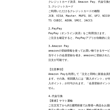
クレジットカード決済、Amazon Pay、代金引
1.クレジットカード
ご利用いただけるクレジットカードの種類
JCB、VISA、Master、MUFG、DC、UFJ、NICO
TS CUBIC、AEON、SMCC、JACCS
2.PayPay
PayPay（オンライン決済）をご利用頂けます。
ご注文を確定すると、PayPayアプリが自動的に
3.Amazon Pay
amazonの登録情報を使ってお買い物できるサー
当サイトの会員登録を省き、amazonに登録さ
注文が可能です。
【注意事項】
Amazon Payを利用して「注文と同時に新規
ます。その為、初回購入には「購入ポイント」が付
入ポイント」が付与されます。「会員登録ポイン
せん。
4.代金引換
【業者】ヤマト運輸
ご注文完了から約1週間前後でお客様へ商品をお届