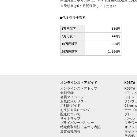
商品お受け取りの際に、ヤマト運輸の配達員にお
※受領書は6ヶ月間保管してください。
■代金引換手数料
1万円以下
330円
3万円以下
440円
10万円以下
660円
30万円以下
1,100円
オンラインストアガイド
KOSTA
オンラインストアトップ
KOSTA
会員登録
ドリン
会員マイページ
ワイン
お気に入りリスト
タンブ
ご利用ガイド
Other
お支払方法について
テーブ
配送について
プレー
サイトマップ
ボール
プライバシーポリシー
フラワ
特定商取引法に基づく表記
オブジ
運営会社情報
キャン
その他