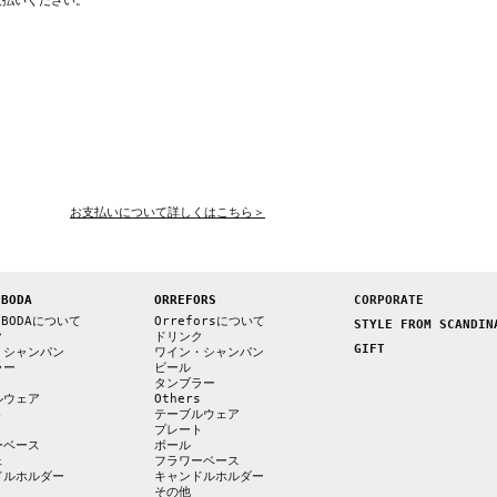
支払いください。
お支払いについて詳しくはこちら＞
 BODA
ORREFORS
CORPORATE
 BODAについて
Orreforsについて
STYLE FROM SCANDIN
ク
ドリンク
GIFT
・シャンパン
ワイン・シャンパン
ラー
ビール
s
タンブラー
ルウェア
Others
ト
テーブルウェア
プレート
ーベース
ボール
ェ
フラワーベース
ドルホルダー
キャンドルホルダー
その他