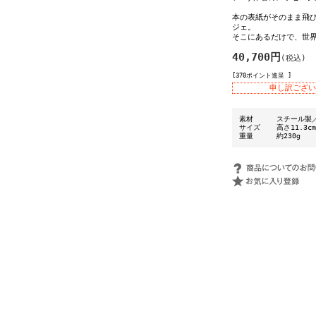
本の表紙がそのまま飛び出
ジェ。
そこにあるだけで、世
40,700円
(税込)
[370ポイント進呈 ]
申し訳ござい
素材
スチール製
サイズ
高さ11.3c
重量
約230g