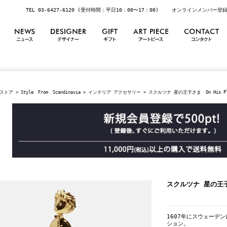
TEL 03-6427-6120 (受付時間：平日10：00〜17：00)
オンラインメンバー登
ストア
>
Style From Scandinavia
>
インテリア アクセサリー
> スクルツナ 星の王子さま On His Plan
スクルツナ 星の王子さま
1607年にスウェーデ
ション。