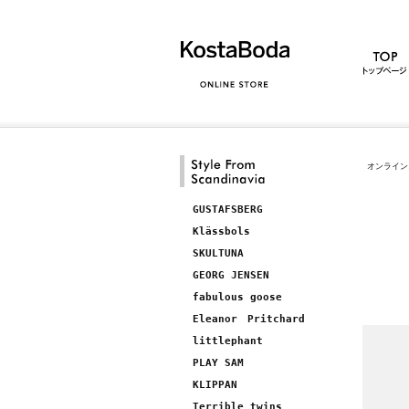
オンライン
GUSTAFSBERG
Klässbols
SKULTUNA
GEORG JENSEN
fabulous goose
Eleanor Pritchard
littlephant
PLAY SAM
KLIPPAN
Terrible twins