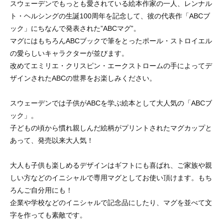
スウェーデンでもっとも愛されている絵本作家の一人、レンナル
ト・ヘルシングの生誕100周年を記念して、彼の代表作「ABCブ
ック」にちなんで発表された”ABCマグ”。
マグにはもちろんABCブックで筆をとったポール・ストロイエル
の愛らしいキャラクターが並びます。
改めてエミリエ・クリスピン・エークストロームの手によってデ
ザインされたABCの世界をお楽しみください。
スウェーデンでは子供がABCを学ぶ絵本として大人気の「ABCブ
ック」。
子どもの頃から慣れ親しんだ絵柄がプリントされたマグカップと
あって、発売以来大人気！
大人も子供も楽しめるデザインはギフトにも喜ばれ、ご家族や親
しい方などのイニシャルで専用マグとしてお使い頂けます。もち
ろんご自分用にも！
企業や学校などのイニシャルで記念品にしたり、マグを並べて文
字を作っても素敵です。