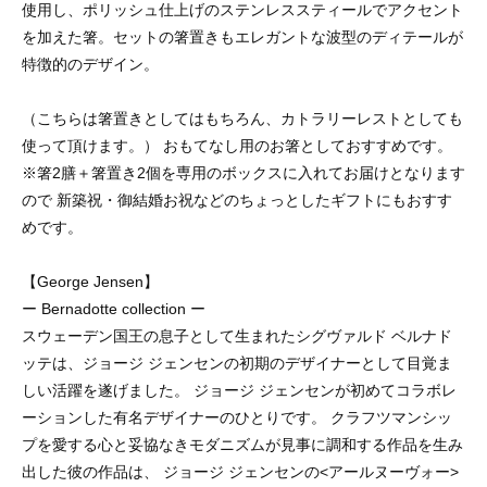
使用し、ポリッシュ仕上げのステンレススティールでアクセント
を加えた箸。セットの箸置きもエレガントな波型のディテールが
特徴的のデザイン。
（こちらは箸置きとしてはもちろん、カトラリーレストとしても
使って頂けます。） おもてなし用のお箸としておすすめです。
※箸2膳＋箸置き2個を専用のボックスに入れてお届けとなります
ので 新築祝・御結婚お祝などのちょっとしたギフトにもおすす
めです。
【George Jensen】
ー Bernadotte collection ー
スウェーデン国王の息子として生まれたシグヴァルド ベルナド
ッテは、ジョージ ジェンセンの初期のデザイナーとして目覚ま
しい活躍を遂げました。 ジョージ ジェンセンが初めてコラボレ
ーションした有名デザイナーのひとりです。 クラフツマンシッ
プを愛する心と妥協なきモダニズムが見事に調和する作品を生み
出した彼の作品は、 ジョージ ジェンセンの<アールヌーヴォー>