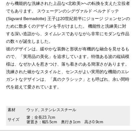
から機能的な洗練された上品な<北欧美>への転換を支えた立役者
でもあります。 スウェーデンのシグヴァルド ベルナドッテ
(Sigvard Bernadotte) 王子は20世紀前半にジョージ ジェンセンの
ために数多くのデザインを手がけました。 機能性と洗練美に対
する深い造詣から、タイムレスでありながら非常にモダンな作品
の数々が誕生しました。
彼のデザインは、緩やかな装飾と形状が有機的な融合を見せるも
ので、「実用品の美化」を追求しています。特徴ある波の縦縞模
様は、なぜか人を惹きつけ、落ち着きのある簡潔さがあります。
洗練された確かなスタイルと、センスがよい実用的な機能のエレ
ガントなデザインは、「真のクラシック」とも呼ばれ、永い間時
代を超えて愛されています。
素材
ウッド, ステンレススチール
箸：全長23.7cm
サイズ
箸置き：幅5.5cm 奥行き1cm 高さ0.9cm