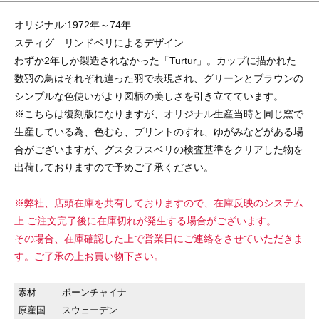
オリジナル:1972年～74年
スティグ リンドベリによるデザイン
わずか2年しか製造されなかった「Turtur」。カップに描かれた
数羽の鳥はそれぞれ違った羽で表現され、グリーンとブラウンの
シンプルな色使いがより図柄の美しさを引き立てています。
※こちらは復刻版になりますが、オリジナル生産当時と同じ窯で
生産している為、色むら、プリントのすれ、ゆがみなどがある場
合がございますが、グスタフスベリの検査基準をクリアした物を
出荷しておりますので予めご了承ください。
※弊社、店頭在庫を共有しておりますので、在庫反映のシステム
上 ご注文完了後に在庫切れが発生する場合がございます。
その場合、在庫確認した上で営業日にご連絡をさせていただきま
す。ご了承の上お買い物下さい。
素材
ボーンチャイナ
原産国
スウェーデン