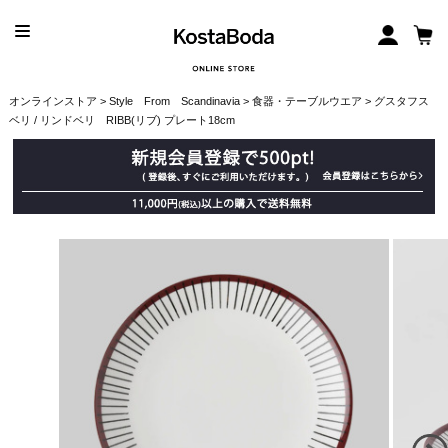
オンラインストア
>
Style From Scandinavia
>
食器・テーブルウエア
> グスタフス
ベリ / リンドベリ RIBB(リブ) プレート18cm