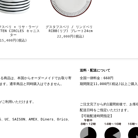
フスベリ × リサ・ラーソ
グスタフスベリ / リンドベリ
TEN CIRCLES キャニス
RIBB(リブ) プレート24cm
ター
22,000円
(税込)
15,400円
(税込)
送料・配送について
る商品は、本国からオーダーメイドでお取り寄
全国一律料金：660円
ます。通常商品と同時購入はできません。
期間限定11,000円(税込)以上ご購
換がご利用いただけます。
ご注文完了から約1週間前後で、お客
配送日時をご指定いただけます。
【可能配達時間指定】
S、UC、SAISON、AMEX、Diners、Orico、