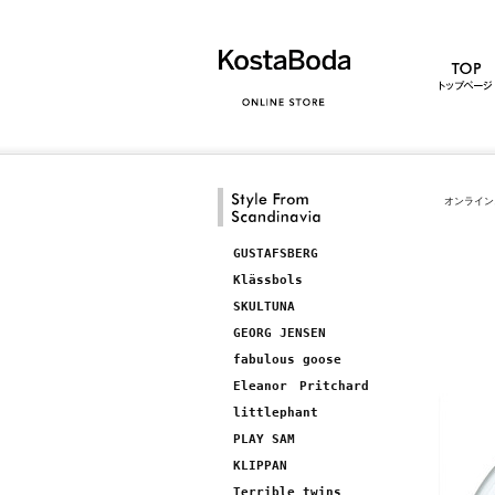
オンライン
GUSTAFSBERG
Klässbols
SKULTUNA
GEORG JENSEN
fabulous goose
Eleanor Pritchard
littlephant
PLAY SAM
KLIPPAN
Terrible twins