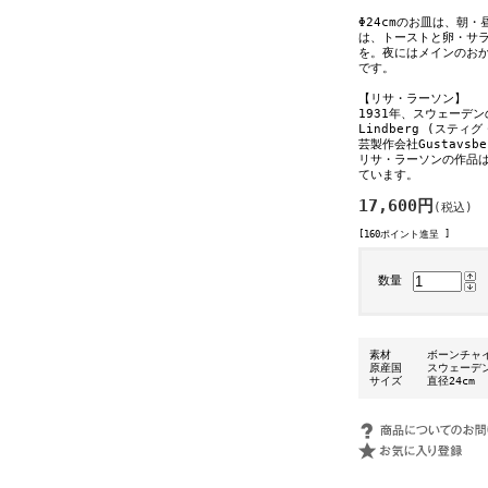
Φ24cmのお皿は、朝
は、トーストと卵・サ
を。夜にはメインのお
です。
【リサ・ラーソン】
1931年、スウェーデ
Lindberg (ステ
芸製作会社Gustavs
リサ・ラーソンの作品
ています。
17,600円
(税込)
[160ポイント進呈 ]
数量
素材
ボーンチャ
原産国
スウェーデ
サイズ
直径24cm