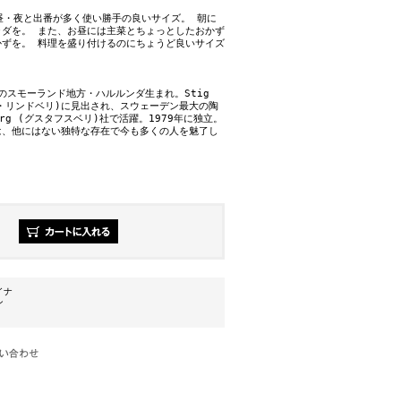
・昼・夜と出番が多く使い勝手の良いサイズ。 朝に
ラダを。 また、お昼には主菜とちょっとしたおかず
かずを。 料理を盛り付けるのにちょうど良いサイズ
ンのスモーランド地方・ハルルンダ生まれ。Stig
ィグ・リンドベリ)に見出され、スウェーデン最大の陶
berg (グスタフスベリ)社で活躍。1979年に独立。
は、他にはない独特な存在で今も多くの人を魅了し
イナ
ン