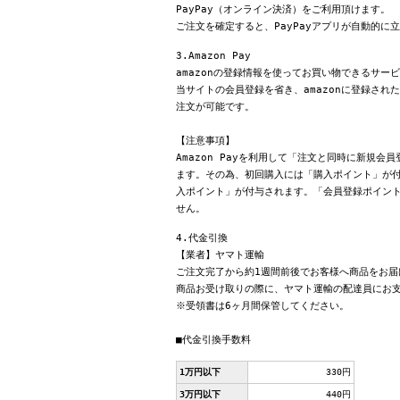
PayPay（オンライン決済）をご利用頂けます。
ご注文を確定すると、PayPayアプリが自動的に
3.Amazon Pay
amazonの登録情報を使ってお買い物できるサー
当サイトの会員登録を省き、amazonに登録さ
注文が可能です。
【注意事項】
Amazon Payを利用して「注文と同時に新規
ます。その為、初回購入には「購入ポイント」が付
入ポイント」が付与されます。「会員登録ポイン
せん。
4.代金引換
【業者】ヤマト運輸
ご注文完了から約1週間前後でお客様へ商品をお届
商品お受け取りの際に、ヤマト運輸の配達員にお
※受領書は6ヶ月間保管してください。
■代金引換手数料
1万円以下
330円
3万円以下
440円