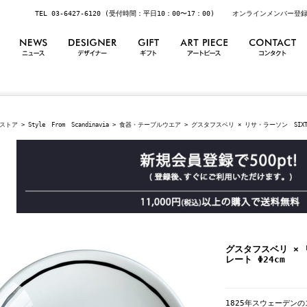
TEL 03-6427-6120 (受付時間：平日10：00〜17：00)
オンラインメンバー登
ストア
>
Style From Scandinavia
>
食器・テーブルウエア
> グスタフスベリ × リサ・ラーソン SIXTEN 
グスタフスベリ × リ
レート Φ24cm
1825年スウェーデン