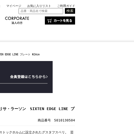
録
マイページ
お気に入りリスト
ご利用ガイド
EDGE LINE プレート Φ24cm
サ・ラーソン SIXTEN EDGE LINE プ
商品番号 5010130504
のストックホルムに設立されたグスタフスベリ。 芸