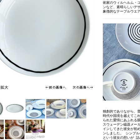
術家のウィルヘルム・
ンなど、素晴らしいデ
象徴的なテーブルウエ
独創的でありながら、
時代や国境を越えてこ
られた愛情にあふれる
スウェーデン磁器メー
インしてきた彼女が初め
ンしました。 シンプ
という彼女の想いが 詰