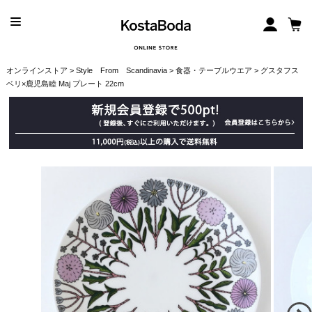
オンラインストア
>
Style From Scandinavia
>
食器・テーブルウエア
> グスタフス
ベリ×鹿児島睦 Maj プレート 22cm