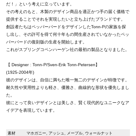
だ！」という考えに立っています。
その考えのもと、木製のデザイン商品を適正かつ手の届く価格で
提供することでそれを実現したいと立ち上げたブランドです。
創設者たちはペッパーバードをデザインしたTonn-Pの家族を探
し出し、その許可を得て何十年もの間生産されていなかったペッ
パーバードの復刻版の生産を開始します。
これがスプリングコペンハーゲン社の最初の製品となりました。
【 Designer : Tonn-P/Sven-Erik Tonn-Petersen】
(1925-2004年)
彼のデザインは、自信に満ちた唯一無二のデザインが特徴です。
耐久性や実用性よりも軽さ、優雅さ、曲線的な形状を優先しまし
た。
彼にとって良いデザインとは美しさ、賢く現代的なユニークなア
イデアを表現しています。
素材
マホガニー, アッシュ, メープル, ウォールナット