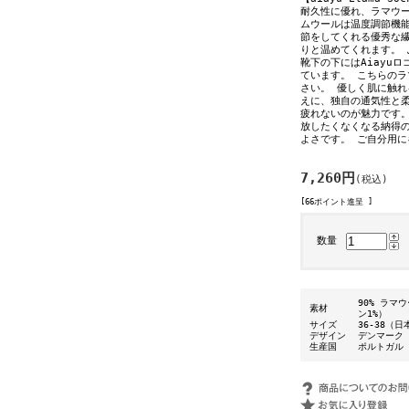
耐久性に優れ、ラマウ
ムウールは温度調節機
節をしてくれる優秀な
りと温めてくれます。
靴下の下にはAiayu
ています。 こちらの
さい。 優しく肌に触
えに、独自の通気性と
疲れないのが魅力です。
放したくなくなる納得
よさです。 ご自分用
7,260円
(税込)
[66ポイント進呈 ]
数量
90% ラ
素材
ン1%）
サイズ
36-38（日
デザイン
デンマーク
生産国
ポルトガル