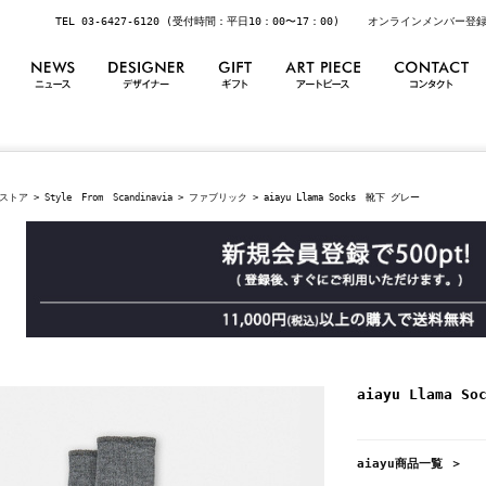
TEL 03-6427-6120 (受付時間：平日10：00〜17：00)
オンラインメンバー登
ストア
>
Style From Scandinavia
>
ファブリック
> aiayu Llama Socks 靴下 グレー
aiayu Llama 
aiayu商品一覧 ＞