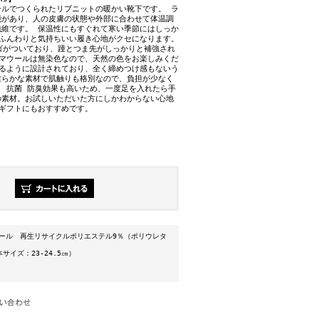
ールでつくられたリブニットの暖かい靴下です。 ラ
能があり、人の皮膚の状態や外部に合わせて体温調
繊維です。 保温性にもすぐれて寒い季節にはしっか
 ふんわりと気持ちいい履き心地がクセになります。
ロゴがついており、踵とつま先がしっかりと補強され
ラマウールは無染色なので、天然の色をお楽しみくだ
れるように設計されており、全く締めつけ感もないう
柔らかな素材で肌触りも格別なので、負担が少なく
 抗菌 防臭効果も高いため、一度足を入れたら手
の素材。お試しいただいた方にしかわからない心地
にギフトにもおすすめです。
マウール 再生リサイクルポリエステル9％（ポリウレタ
本サイズ：23-24.5㎝）