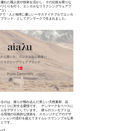
た優れた職人技や技術を活かし、その伝統を限りな
のづくりを行う、エシカルなリラクシングウェアブ
アユ）」。
ークで「人と地球に優しいーサステイナブルでエシカ
アブランド」としてデンマークで生まれました。
いるのは、彼らが惚れ込んだ美しい天然素材、品
物つくりに対する愛情です。 デンマークをベースに
テムをデザインしています。 彼らのコンセプトは、
いる現地の伝統的な技術を、スカンジナビアのデザ
ァッションの流行を超えてタイムレスでシンプルな美
ことです。
ks】