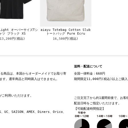
 Light オーバーサイズTシ
aiayu Totebag Cotton Slub
ャツ ブラック XS
トートバッグ Pure Ecru
13,200円
(税込)
16,500円
(税込)
送料・配送について
る商品は、本国からオーダーメイドでお取り寄
全国一律料金：660円
ます。通常商品と同時購入はできません。
期間限定11,000円(税込)以上ご購
換がご利用いただけます。
ご注文完了から約1週間前後で、お客
配送日時をご指定いただけます。
【可能配達時間指定】
S、UC、SAISON、AMEX、Diners、Orico、