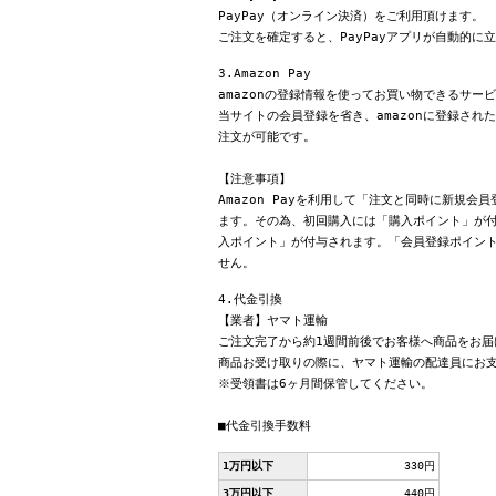
PayPay（オンライン決済）をご利用頂けます。
ご注文を確定すると、PayPayアプリが自動的に
3.Amazon Pay
amazonの登録情報を使ってお買い物できるサー
当サイトの会員登録を省き、amazonに登録さ
注文が可能です。
【注意事項】
Amazon Payを利用して「注文と同時に新規
ます。その為、初回購入には「購入ポイント」が付
入ポイント」が付与されます。「会員登録ポイン
せん。
4.代金引換
【業者】ヤマト運輸
ご注文完了から約1週間前後でお客様へ商品をお届
商品お受け取りの際に、ヤマト運輸の配達員にお
※受領書は6ヶ月間保管してください。
■代金引換手数料
1万円以下
330円
3万円以下
440円