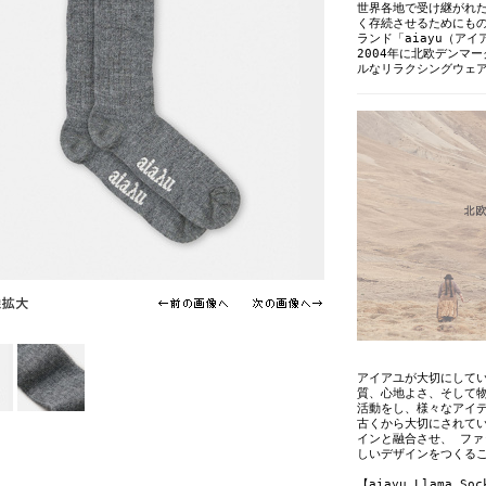
世界各地で受け継がれ
く存続させるためにも
ランド「aiayu（アイ
2004年に北欧デンマ
ルなリラクシングウェ
アイアユが大切にして
質、心地よさ、そして
活動をし、様々なアイ
古くから大切にされて
インと融合させ、 フ
しいデザインをつくる
【aiayu Llama Soc