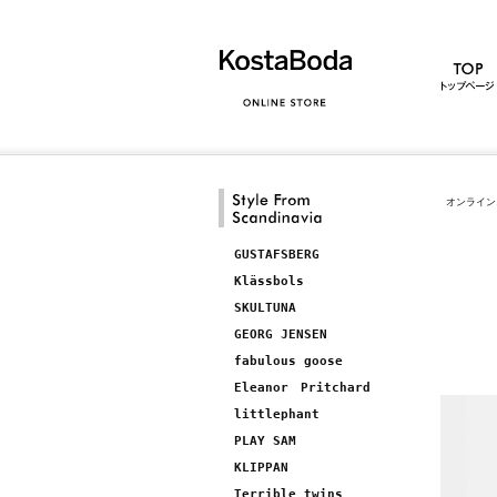
オンライン
GUSTAFSBERG
Klässbols
SKULTUNA
GEORG JENSEN
fabulous goose
Eleanor Pritchard
littlephant
PLAY SAM
KLIPPAN
Terrible twins