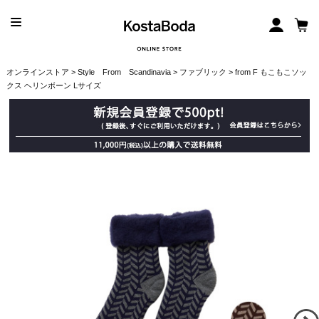
オンラインストア
>
Style From Scandinavia
>
ファブリック
> from F もこもこソッ
クス ヘリンボーン Lサイズ