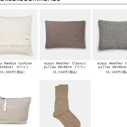
yu Maddie Cushion
aiayu Heather Classic
aiayu Heather C
50x50cm) ホワイト
pillow 40×60cm ブラウン
pillow 40×60c
30,800円
(税込)
38,500円
(税込)
38,500円
(税