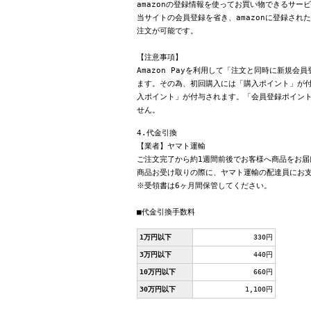
amazonの登録情報を使ってお買い物できるサー
当サイトの会員登録を省き、amazonに登録さ
注文が可能です。
【注意事項】
Amazon Payを利用して「注文と同時に新規
ます。その為、初回購入には「購入ポイント」が付
入ポイント」が付与されます。「会員登録ポイン
せん。
4.代金引換
【業者】ヤマト運輸
ご注文完了から約1週間前後でお客様へ商品をお届
商品お受け取りの際に、ヤマト運輸の配達員にお
※受領書は6ヶ月間保管してください。
■代金引換手数料
1万円以下
330円
3万円以下
440円
10万円以下
660円
30万円以下
1,100円