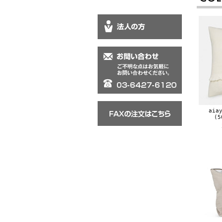
aia
(