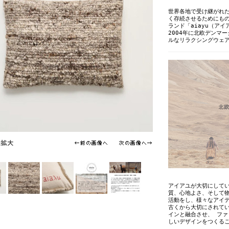
世界各地で受け継がれ
く存続させるためにも
ランド「aiayu（アイ
2004年に北欧デンマ
ルなリラクシングウェ
アイアユが大切にして
質、心地よさ、そして
活動をし、様々なアイ
古くから大切にされて
インと融合させ、 フ
しいデザインをつくる