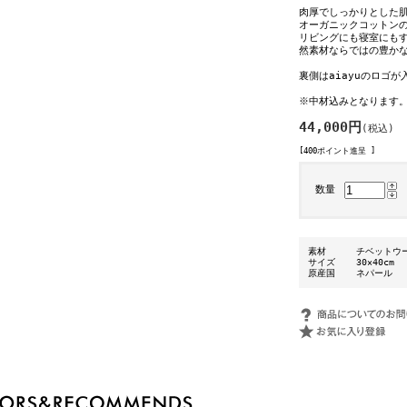
肉厚でしっかりとした肌
オーガニックコットン
リビングにも寝室にも
然素材ならではの豊か
裏側はaiayuのロゴ
※中材込みとなります
44,000円
(税込)
[400ポイント進呈 ]
数量
素材
チベットウー
サイズ
30×40cm
原産国
ネパール