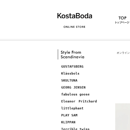
オンライン
GUSTAFSBERG
Klässbols
SKULTUNA
GEORG JENSEN
fabulous goose
Eleanor Pritchard
littlephant
PLAY SAM
KLIPPAN
Terrible twins