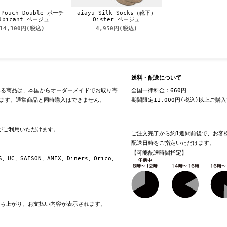
 Pouch Double ポーチ
aiayu Silk Socks（靴下）
lbicant ベージュ
Oister ベージュ
14,300円
(税込)
4,950円
(税込)
送料・配送について
る商品は、本国からオーダーメイドでお取り寄
全国一律料金：660円
ます。通常商品と同時購入はできません。
期間限定11,000円(税込)以上ご購
換がご利用いただけます。
ご注文完了から約1週間前後で、お客
配送日時をご指定いただけます。
【可能配達時間指定】
S、UC、SAISON、AMEX、Diners、Orico、
立ち上がり、お支払い内容が表示されます。