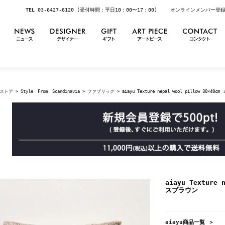
TEL 03-6427-6120 (受付時間：平日10：00〜17：00)
オンラインメンバー登
ストア
>
Style From Scandinavia
>
ファブリック
> aiayu Texture nepal wool pillow 30×4
aiayu Texture 
スブラウン
aiayu商品一覧 ＞