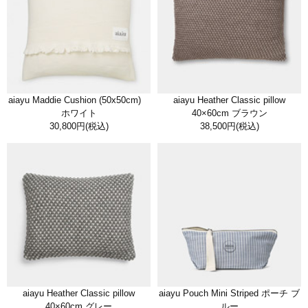
aiayu Maddie Cushion (50x50cm)
aiayu Heather Classic pillow
ホワイト
40×60cm ブラウン
30,800円
(税込)
38,500円
(税込)
aiayu Heather Classic pillow
aiayu Pouch Mini Striped ポーチ ブ
40×60cm グレー
ルー