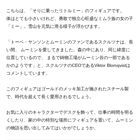
こちらは、「そりに乗ったリトルミー」のフィギュアです。
体はとても小さいけれど、勇敢で独立心旺盛なミムラ族の女の子
「ミー」。雪山を元気に滑る様子が浮かびます。
「トーベ・ヤンソンとムーミンのファンであるスクルツナは、長
い間、 ムーミンを愛してきました。森の中にあり、同じ緯度に
位置しているので、 まるで鋳物工場がムーミン谷の一部である
かのようです」と、スクルツナのCEOであるViktor Blomqvistは
コメントしています。
このフィギュアはゴールドのメッキ加工が施されたスチール製
で、時代を超えて長く愛用されるでしょう。
お気に入りのキャラクターでデスクを飾って、仕事の時間を明る
くしたり、家の中の特別な場所にフィギュアを置いて、ムーミン
の物語を思い出してみてはいかがでしょうか。