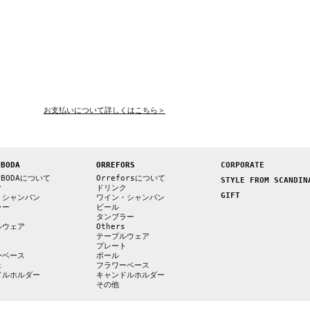
お支払いについて詳しくはこちら＞
 BODA
ORREFORS
CORPORATE
 BODAについて
Orreforsについて
STYLE FROM SCANDIN
ク
ドリンク
GIFT
・シャンパン
ワイン・シャンパン
ラー
ビール
s
タンブラー
ルウェア
Others
ト
テーブルウェア
プレート
ーベース
ボール
ェ
フラワーベース
ドルホルダー
キャンドルホルダー
その他