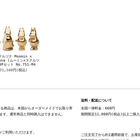
クルツナ Moomin x
tuna (ムーミン×スクルツ
4Pセット No.751-M4
71,500円
(税込)
送料・配送について
る商品は、本国からオーダーメイドでお取り寄
全国一律料金：660円
ます。通常商品と同時購入はできません。
期間限定11,000円(税込)以上ご購
換がご利用いただけます。
ご注文完了から約1週間前後で、お客