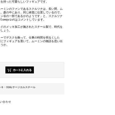
傘を持った可愛らしいフィギュアです。
ムーミンのファンであるスクルツナは、長い間、ム
た。森の中にあり、同じ緯度に位置しているので、
ミン谷の一部であるかのようです」と、スクルツナ
 Blomqvistはコメントしています。
ルドのメッキ加工が施されたスチール製で、時代を
でしょう。
ターでデスクを飾って、仕事の時間を明るくした
所にフィギュアを置いて、ムーミンの物語を思い出
ょうか。
キ・316Lサージカルスチール