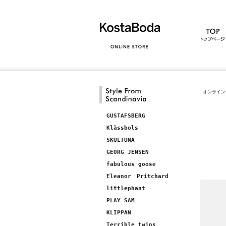
オンライン
GUSTAFSBERG
Klässbols
SKULTUNA
GEORG JENSEN
fabulous goose
Eleanor Pritchard
littlephant
PLAY SAM
KLIPPAN
Terrible twins