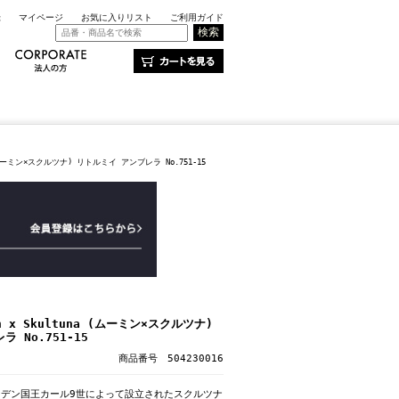
録
マイページ
お気に入りリスト
ご利用ガイド
 (ムーミン×スクルツナ) リトルミイ アンブレラ No.751-15
n x Skultuna (ムーミン×スクルツナ)
 No.751-15
商品番号 504230016
ーデン国王カール9世によって設立されたスクルツナ