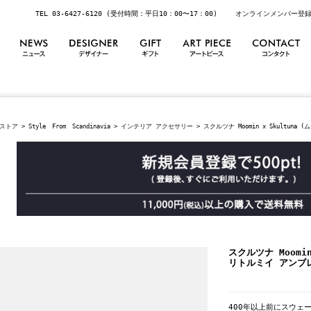
TEL 03-6427-6120 (受付時間：平日10：00〜17：00)
オンラインメンバー登
ストア
>
Style From Scandinavia
>
インテリア アクセサリー
> スクルツナ Moomin x Skultuna
スクルツナ Moomi
リトルミイ アンブレラ
400年以上前にスウェ