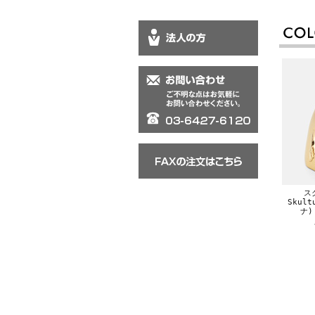
ス
Skul
ナ)