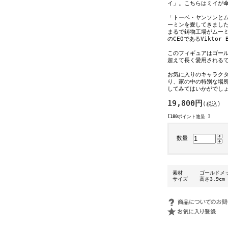
イ」。こちらはミイが
「トーベ・ヤンソンと
ーミンを愛してきまし
まるで鋳物工場がムー
のCEOであるViktor
このフィギュアはゴー
超えて長く愛用される
お気に入りのキャラク
り、家の中の特別な場
してみてはいかがでし
19,800円
(税込)
[180ポイント進呈 ]
数量
素材
ゴールドメッ
サイズ
高さ3.9cm