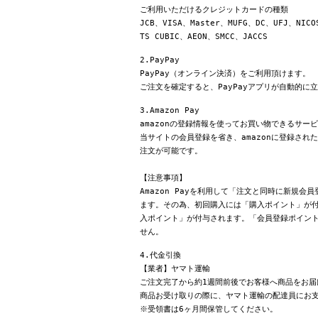
ご利用いただけるクレジットカードの種類
JCB、VISA、Master、MUFG、DC、UFJ、NICO
TS CUBIC、AEON、SMCC、JACCS
2.PayPay
PayPay（オンライン決済）をご利用頂けます。
ご注文を確定すると、PayPayアプリが自動的に
3.Amazon Pay
amazonの登録情報を使ってお買い物できるサー
当サイトの会員登録を省き、amazonに登録さ
注文が可能です。
【注意事項】
Amazon Payを利用して「注文と同時に新規
ます。その為、初回購入には「購入ポイント」が付
入ポイント」が付与されます。「会員登録ポイン
せん。
4.代金引換
【業者】ヤマト運輸
ご注文完了から約1週間前後でお客様へ商品をお届
商品お受け取りの際に、ヤマト運輸の配達員にお
※受領書は6ヶ月間保管してください。