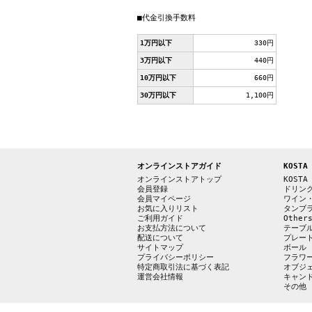
■代金引換手数料
1万円以下
330円
3万円以下
440円
10万円以下
660円
30万円以下
1,100円
オンラインストアガイド
KOSTA
オンラインストアトップ
KOSTA
会員登録
ドリン
会員マイページ
ワイン
お気に入りリスト
タンブ
ご利用ガイド
Other
お支払方法について
テーブ
配送について
プレー
サイトマップ
ボール
プライバシーポリシー
フラワ
特定商取引法に基づく表記
オブジ
運営会社情報
キャン
その他