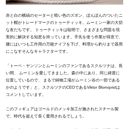
赤と白の横縞のセーターと暗い色のズボン、ぽんぽんのついたニ
ット帽がトレードマークのトゥーティッキ。ムーミン一家の大切
な友だちです。 トゥーティッキは聡明で、さまざまな問題を現
実的に解決する知恵を持っています。手先を使う作業が得意で、
腰にはいつも工作用の万能ナイフを下げ、料理から釣りまで器用
にこなすそんなキャラクターです。
「トーベ・ヤンソンとムーミンのファンであるスクルツナは、長
い間、 ムーミンを愛してきました。森の中にあり、同じ緯度に
位置しているので、 まるで鋳物工場がムーミン谷の一部である
かのようです」と、スクルツナのCEOであるViktor Blomqvistは
コメントしています。
このフィギュアはゴールドのメッキ加工が施されたスチール製
で、時代を超えて長く愛用されるでしょう。